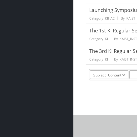
Launching Symposium
Category
KIHAC
By
KAIST_
The 1st KI Regular S
Category
KI
By
KAIST_INS
The 3rd KI Regular S
Category
KI
By
KAIST_INS