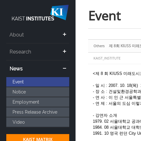
Sketchbook5, 스케치북5
Sketchbook5, 스케치북5
Event
About
제 8회 KIUSS 미래
Others
Research
KAIST_INSTITUTE
News
<제 8 회 KIUSS 미래도
Event
- 일 시 : 2007. 10. 18(목) 
- 장 소 : 건설및환경공학과(W
Notice
- 연 사 : 이 인 근 서울
Employment
- 연 제 : 서울의 도심 이
Press Release Archive
- 강연자 소개
1979. 02 서울대학교 공
Video
1984. 08 서울대학교 대
1991. 10 영국 런던 City