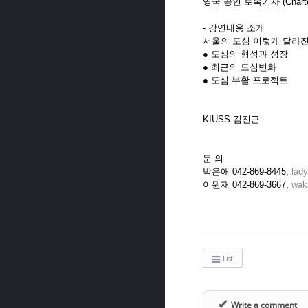
영국 공인 토목기사 (Chartered
- 강연내용 소개
서울의 도심 이렇게 달라
● 도심의 형성과 성장
● 최근의 도심변화
● 도심 부활 프로젝트
KIUSS 김진근
문 의
박은애 042-869-8445,
lad
이원재 042-869-3667,
wak
List
✔
Write a comment