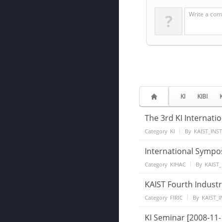
Write a com
?
KI
KIBI
The 3rd KI Internat
Category
KI
By
KAIST_INS
International Sympo
Category
KIHAC
By
KAIST_
KAIST Fourth Industr
Category
FIRIC
By
KAIST_I
KI Seminar [2008-11-