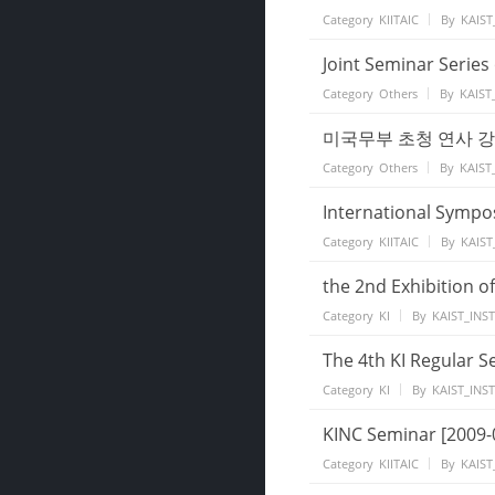
Category
KIITAIC
By
KAIST
Joint Seminar Series
Category
Others
By
KAIST
미국무부 초청 연사 강연 [
Category
Others
By
KAIST
International Sympo
Category
KIITAIC
By
KAIST
the 2nd Exhibition of
Category
KI
By
KAIST_INS
The 4th KI Regular S
Category
KI
By
KAIST_INS
KINC Seminar [2009-
Category
KIITAIC
By
KAIST