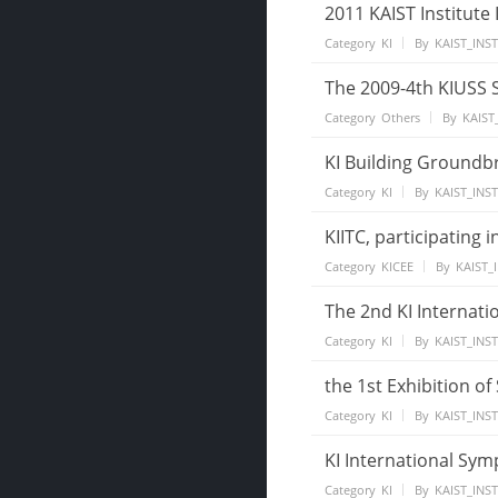
2011 KAIST Institute
Category
KI
By
KAIST_INS
The 2009-4th KIUSS 
Category
Others
By
KAIST
KI Building Ground
Category
KI
By
KAIST_INS
KIITC, participating 
Category
KICEE
By
KAIST_
The 2nd KI Internat
Category
KI
By
KAIST_INS
the 1st Exhibition of
Category
KI
By
KAIST_INS
KI International Sy
Category
KI
By
KAIST_INS