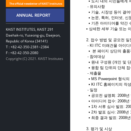
• 도시 내의 시민들에게 
- 유의사항
• 기술, 시장성 등이 결
• 논문, 특허, 인터넷, 신
• 기존 아이디어를 약간 
• 상세한 세부 기술 또는 
KAIST INSTITUTES, KAIST 291
Daehak-ro, Yuseong-gu, Daejeon,
2. 접수 방법 및 공모전 일
Republic of Korea (34141)
- KI ITC 미래건물 아이
T : +82-42-350-2381~2384
• 본 페이지 상단의 출품
F : +82-42-350-2080
- 참여대상
Copyright (C) 2021. KAIST Institutes
• 원내 구성원 (개인 및 단
• 융합 팀 단위의 단체 접
- 제출물
• MS Powerpoint 형
• KI ITC 홈페이지의 작
- 일정
• 공모전 설명회: 2008년 
• 아이디어 접수: 2008년 9월
• 1차 서류 심사 발표: 200
• 2차 발표 심사: 2008년 1
• 최종 결과 발표: 2008년 
3. 평가 및 시상