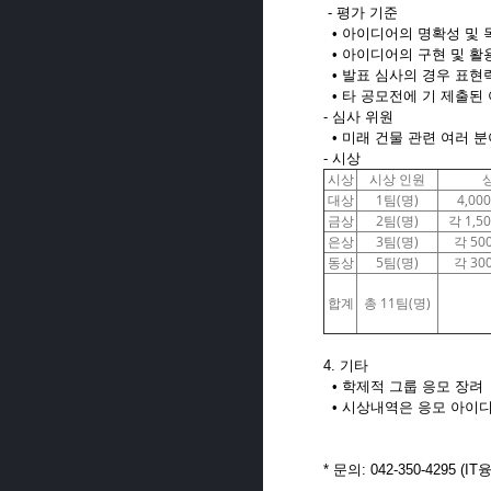
- 평가 기준
• 아이디어의 명확성 및 
• 아이디어의 구현 및 활
• 발표 심사의 경우 표현
• 타 공모전에 기 제출된
- 심사 위원
• 미래 건물 관련 여러 
- 시상
시상
시상 인원
대상
1팀(명)
4,00
금상
2팀(명)
각 1,5
은상
3팀(명)
각 50
동상
5팀(명)
각 30
합계
총 11팀(명)
4. 기타
• 학제적 그룹 응모 장려
• 시상내역은 응모 아이디
* 문의: 042-350-4295