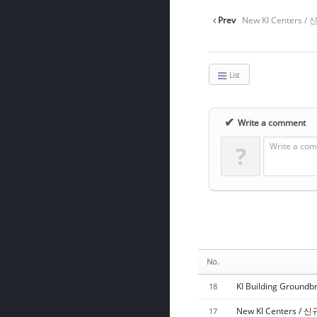
Prev
New KI Centers /
List
✔
Write a comment
Write a com
?
No.
KI Building Ground
18
New KI Centers / 
17