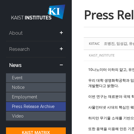
Sketchbook5, 스케치북5
Sketchbook5, 스케치북5
Press Re
About
조병진, 임성갑, 유
KIITAIC
Research
KAIST_INSTITUTE
News
10나노미터 이하의 얇고, 
Event
우리 대학 생명화학공학과 임성갑 
개발했다고 밝혔다.
Notice
이번 연구는 재료분야 국제 학술지
Employment
Press Release Archive
사물인터넷 시대의 핵심인 웨
Video
하지만 무기물 소재를 기반으
또한 용액을 이용해 만든 기존