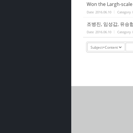
Won the Largh-scale
Date
2016.06.10
Category
조병진, 임성갑, 유승협
Date
2016.06.10
Category