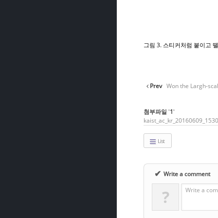
그림 3. 스티커처럼 붙이고 
Prev
Won the Largh-scal
첨부파일
'
1
'
kaist_ac_kr_20160609_153
List
✔
Write a comment
Write a com
?