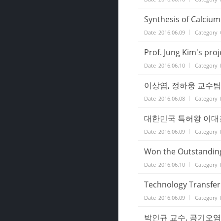
Synthesis of Calcium
Date
2016.06.09
Category
Prof. Jung Kim's proj
Date
2016.06.10
Category
이상엽, 정하웅 교수팀,
Date
2016.06.08
Category
대한민국 특허왕 이대길 교
Date
2016.06.09
Category
Won the Outstanding
Date
2016.06.10
Category
Technology Transfer 
Date
2016.06.09
Category
박인규 교수, 공기오염 측