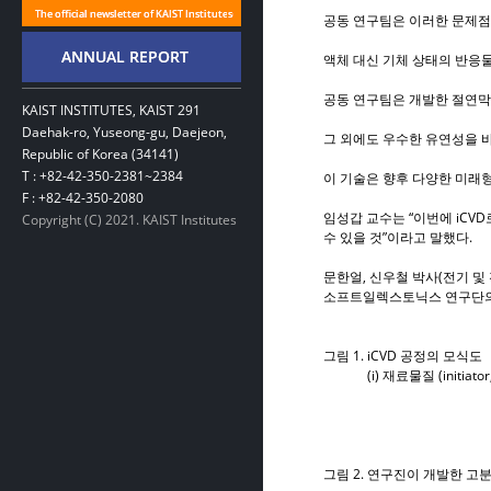
공동 연구팀은 이러한 문제점을
액체 대신 기체 상태의 반응
공동 연구팀은 개발한 절연막
KAIST INSTITUTES, KAIST 291
Daehak-ro, Yuseong-gu, Daejeon,
그 외에도 우수한 유연성을 바
Republic of Korea (34141)
T : +82-42-350-2381~2384
이 기술은 향후 다양한 미래
F : +82-42-350-2080
임성갑 교수는 “이번에 iCV
Copyright (C) 2021. KAIST Institutes
수 있을 것”이라고 말했다.
문한얼, 신우철 박사(전기 
소프트일렉스토닉스 연구단의
그림 1. iCVD 공정의 모식도
(i) 재료물질 (initia
그림 2. 연구진이 개발한 