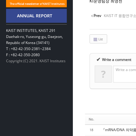
KI운영팀장 최영천
Prev
KAIST IT 융합연구
KAIST INSTITUTES, KAIST 291
Daehak-ro, Yuseong-gu, Daejeon,
List
Republic of Korea (34141)
T : +82-42-350-2381~2384
F : +82-42-350-2080
✔
Write a comment
Copyright (C) 2021. KAIST Institutes
Write a com
?
No.
『mRNA/DNA 의약
18