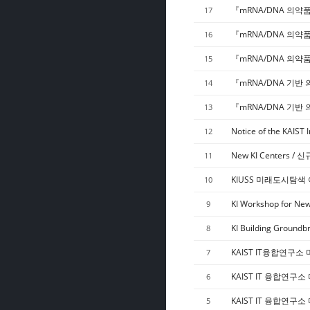
『mRNA/DNA 의약
17
『mRNA/DNA 의약
16
『mRNA/DNA 의약
15
『mRNA/DNA 기반
14
『mRNA/DNA 기반
13
Notice of the KAIST 
12
New KI Centers / 
11
KIUSS 미래도시탐색 아
10
KI Workshop for New
9
KI Building Ground
8
KAIST IT융합연구소 
7
KAIST IT 융합연구소 
6
KAIST IT 융합연구소 
5