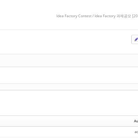
Idea Factory Contest / Idea Factory 과제공모 [2
Au
a