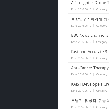
A Firefighter Drone 
Date
2016.06.18
Category
융합연구기획과제 성과 -
Date
2016.06.10
Category
BBC News Channel's T
Date
2016.06.10
Category
Fast and Accurate 3-
Date
2016.06.10
Category
Anti-Cancer Therapy
Date
2016.06.10
Category
KAIST Develope a Cre
Date
2016.06.10
Category
조병진, 임성갑, 유승협
Date
2016.06.10
Category