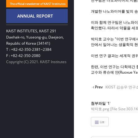
연구팀은 나노와이어의 지름은
개발한 나노와이어를 빛의 송
이와 함께 연구팀은 나노와이
확인했다. 따라서 약물을 세
KAIST INSTITUTES, KAIST 291
Daehak-ro, Yuseong-gu, Daejeon,
박지호 교수는 "이번 연구에
Republic of Korea (34141)
안에서 일어나는 생물학적 현
T : +82-42-350-2381~2384
F : +82-42-350-2080
이번 연구 결과는 세계적 권위의
Copyright (C) 2021. KAIST Institutes
한편, 이번 연구는 다학제간 
교수와 류슈에 얀(Ruoxue Y
Prev
KIOST 김승우 연구소
첨부파일
'
1
'
박지호.png
[File Size:303.
List