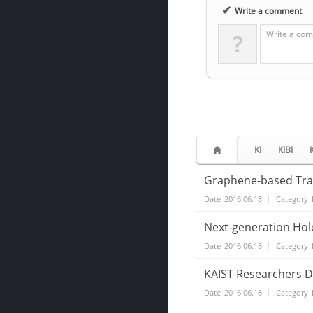
✔
Write a comment
Write a com
?
KI
KIBI
Graphene-based Trans
Date
2016.06.18
Category
Next-generation Holo
Date
2016.06.18
Category
KAIST Researchers D
Date
2016.06.18
Category